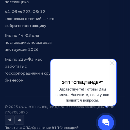
поставщика
44-ФЗ vs 223-ФЗ: 12
ключевых отличий — что
выбрать поставщику
Гид по 44-ФЗ для
поставщика: пошаговая
инструкция 2026
Гид по 223-ФЗ: как
работать с
госкорпорациями и крупным
бизнесом
ЭТП "СПЕЦТЕНДЕР"
Здравствуйте! Готовы Вам
помочь. Напишите, если у вас
появятся вопросы.
© 2025 ООО ЭТП «СПЕЦТЕНДЕР» · Все права защищены · ИНН
7707083893
Политика ОПД
·
Сравнение ЭТП
·
Глоссарий
·