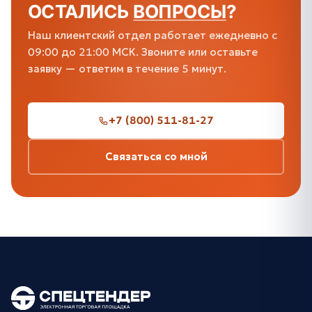
ОСТАЛИСЬ
ВОПРОСЫ
?
Наш клиентский отдел работает ежедневно с
09:00 до 21:00 МСК. Звоните или оставьте
заявку — ответим в течение 5 минут.
+7 (800) 511-81-27
Связаться со мной