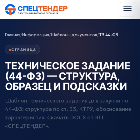
Главная
/
Информация
/
Шаблоны документов
/
ТЗ 44-ФЗ
СТРАНИЦА
ТЕХНИЧЕСКОЕ ЗАДАНИЕ
(44-ФЗ) — СТРУКТУРА,
ОБРАЗЕЦ И ПОДСКАЗКИ
Шаблон технического задания для закупки по
44-ФЗ: структура по ст. 33, КТРУ, обоснование
характеристик. Скачать DOCX от ЭТП
«СПЕЦТЕНДЕР».