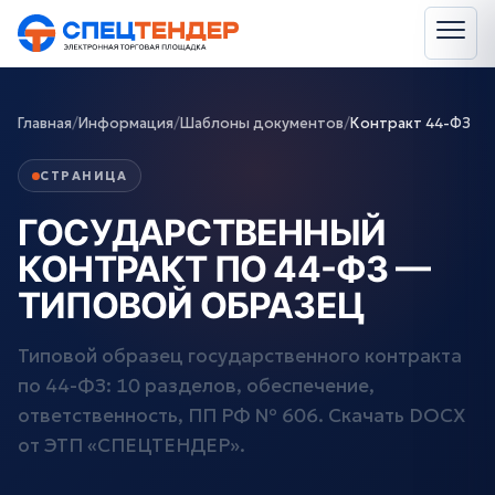
Главная
/
Информация
/
Шаблоны документов
/
Контракт 44-ФЗ
СТРАНИЦА
ГОСУДАРСТВЕННЫЙ
КОНТРАКТ ПО 44-ФЗ —
ТИПОВОЙ ОБРАЗЕЦ
Типовой образец государственного контракта
по 44-ФЗ: 10 разделов, обеспечение,
ответственность, ПП РФ № 606. Скачать DOCX
от ЭТП «СПЕЦТЕНДЕР».