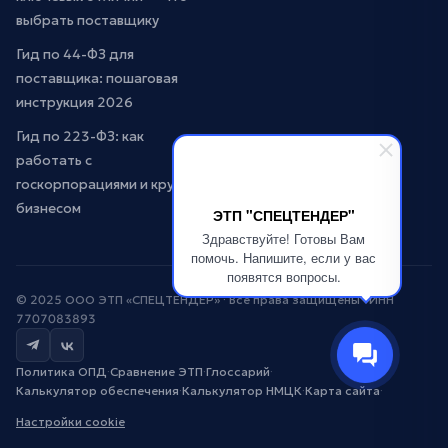
выбрать поставщику
Гид по 44-ФЗ для
поставщика: пошаговая
инструкция 2026
Гид по 223-ФЗ: как
работать с
госкорпорациями и крупным
бизнесом
ЭТП "СПЕЦТЕНДЕР"
Здравствуйте! Готовы Вам
помочь. Напишите, если у вас
появятся вопросы.
© 2025 ООО ЭТП «СПЕЦТЕНДЕР» · Все права защищены · ИНН
7707083893
Политика ОПД
·
Сравнение ЭТП
·
Глоссарий
·
Калькулятор обеспечения
·
Калькулятор НМЦК
·
Карта сайта
·
Настройки cookie