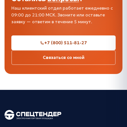
Наш клиентский отдел работает ежедневно с
09:00 до 21:00 МСК. Звоните или оставьте
заявку — ответим в течение 5 минут.
+7 (800) 511-81-27
Связаться со мной