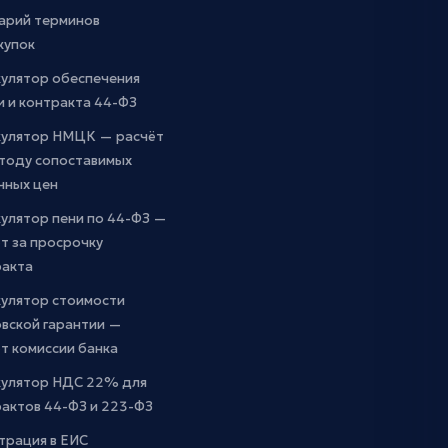
арий терминов
купок
кулятор обеспечения
и и контракта 44-ФЗ
кулятор НМЦК — расчёт
етоду сопоставимых
чных цен
улятор пени по 44-ФЗ —
т за просрочку
ракта
кулятор стоимости
вской гарантии —
т комиссии банка
кулятор НДС 22% для
актов 44-ФЗ и 223-ФЗ
трация в ЕИС