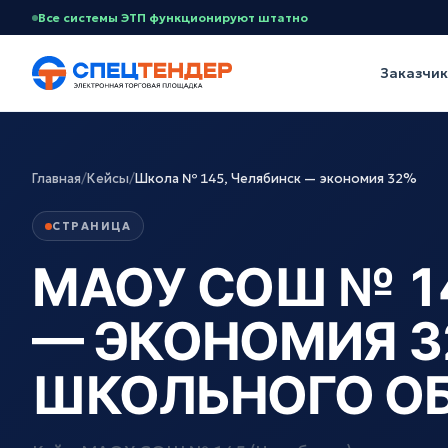
Все системы ЭТП функционируют штатно
Заказчи
Главная
/
Кейсы
/
Школа № 145, Челябинск — экономия 32%
СТРАНИЦА
МАОУ СОШ № 14
— ЭКОНОМИЯ 3
ШКОЛЬНОГО О