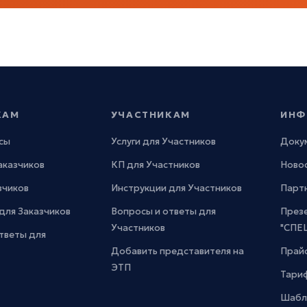
КАМ
УЧАСТНИКАМ
ИНФ
сы
Услуги для Участников
Доку
Заказчиков
КП для Участников
Новос
зчиков
Инструкции для Участников
Парт
для Заказчиков
Вопросы и ответы для
През
Участников
"СПЕ
тветы для
Добавить представителя на
Прайс
ЭТП
Тари
Шабл