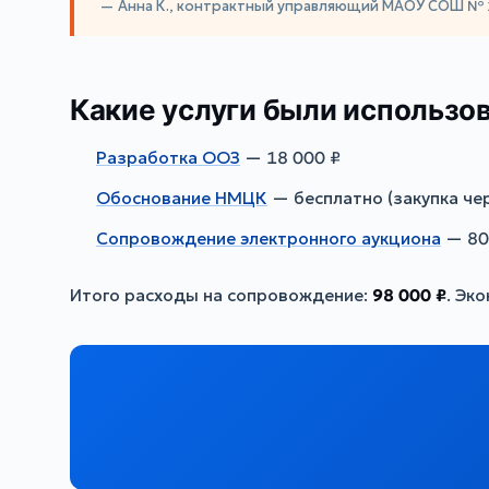
— Анна К., контрактный управляющий МАОУ СОШ № 
Какие услуги были использо
Разработка ООЗ
— 18 000 ₽
Обоснование НМЦК
— бесплатно (закупка че
Сопровождение электронного аукциона
— 80
Итого расходы на сопровождение:
98 000 ₽
. Эк