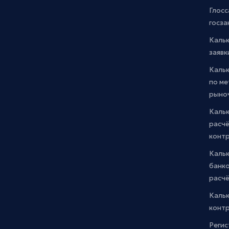
Глосс
госза
Каль
заявк
Каль
по м
рыно
Кальк
расчё
конт
Каль
банко
расчё
Каль
контр
Регис