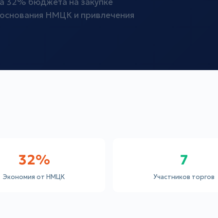
а 32% бюджета на закупке
боснования НМЦК и привлечения
32%
7
Экономия от НМЦК
Участников торгов