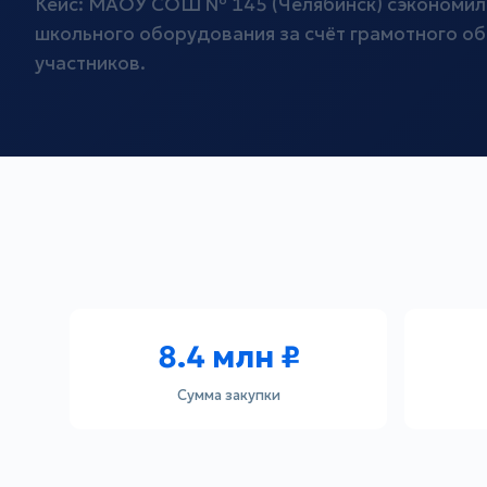
Кейс: МАОУ СОШ № 145 (Челябинск) сэкономил
школьного оборудования за счёт грамотного о
участников.
8.4 млн ₽
Сумма закупки