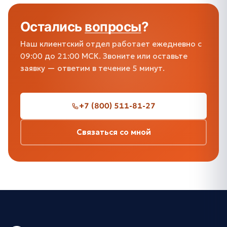
Остались
вопросы
?
Наш клиентский отдел работает ежедневно с
09:00 до 21:00 МСК. Звоните или оставьте
заявку — ответим в течение 5 минут.
+7 (800) 511-81-27
Связаться со мной