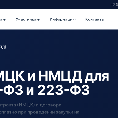
+7 (
кам
Участникам
Информация
Контакты
▾
▾
▾
(Д)
МЦК и НМЦД для
4-ФЗ и 223-ФЗ
нтракта (НМЦК) и договора
платно при проведении закупки на