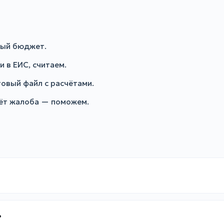
мый бюджет.
 в ЕИС, считаем.
товый файл с расчётами.
дёт жалоба — поможем.
?