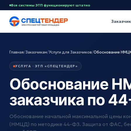
Все системы ЭТП функционируют штатно
Заказчи
Главная
/
Заказчикам
/
Услуги для Заказчиков
/
Обоснование НМЦК
УСЛУГА · ЭТП «СПЕЦТЕНДЕР»
Обоснование Н
заказчика по 4
Обоснование начальной максимальной цены ко
(НМЦД) по методике 44-ФЗ. Защита от ФАС, бес