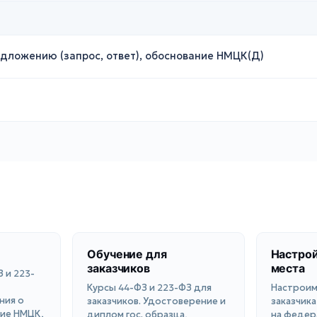
дложению (запрос, ответ), обоснование НМЦК(Д)
Обучение для
Настрой
заказчиков
места
 и 223-
Курсы 44-ФЗ и 223-ФЗ для
Настроим
ния о
заказчиков. Удостоверение и
заказчика
ние НМЦК,
диплом гос. образца,
на федера