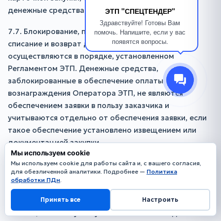
денежные средства в пользу Оператора ЭТП.
ЭТП "СПЕЦТЕНДЕР"
Здравствуйте! Готовы Вам
7.7. Блокирование, прекращение блокирования,
помочь. Напишите, если у вас
появятся вопросы.
списание и возврат денежных средств
осуществляются в порядке, установленном
Регламентом ЭТП. Денежные средства,
заблокированные в обеспечение оплаты
вознаграждения Оператора ЭТП, не являются
обеспечением заявки в пользу заказчика и
учитываются отдельно от обеспечения заявки, если
такое обеспечение установлено извещением или
документацией закупки.
Мы используем cookie
7.8. Если закупка отменена, заявка отозвана до
Мы используем cookie для работы сайта и, с вашего согласия,
для обезличенной аналитики. Подробнее —
Политика
окончания срока подачи заявок, заявка отклонена,
обработки ПДн
.
участник не признан лицом, с которого подлежит
взиманию вознаграждение по применимой модели
Принять все
Настроить
оплаты, либо отсутствует иное основание для