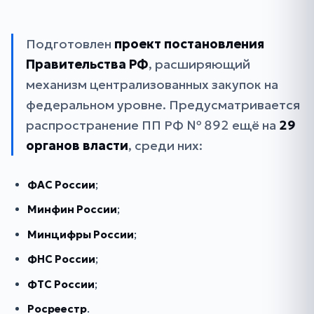
Подготовлен
проект постановления
Правительства РФ
, расширяющий
механизм централизованных закупок на
федеральном уровне. Предусматривается
распространение ПП РФ № 892 ещё на
29
органов власти
, среди них:
ФАС России
;
Минфин России
;
Минцифры России
;
ФНС России
;
ФТС России
;
Росреестр
.