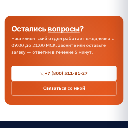
Остались
вопросы
?
Наш клиентский отдел работает ежедневно с
09:00 до 21:00 МСК. Звоните или оставьте
заявку — ответим в течение 5 минут.
+7 (800) 511-81-27
Связаться со мной