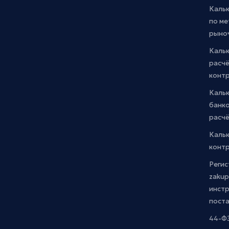
Каль
по м
рыно
Кальк
расчё
конт
Каль
банко
расчё
Каль
контр
Регис
zakup
инстр
пост
44-ФЗ