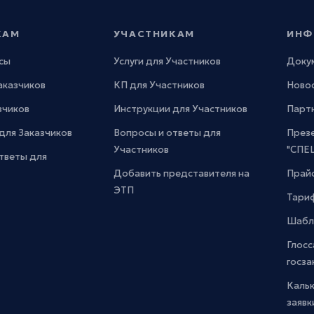
КАМ
УЧАСТНИКАМ
ИНФ
сы
Услуги для Участников
Доку
Заказчиков
КП для Участников
Новос
зчиков
Инструкции для Участников
Парт
для Заказчиков
Вопросы и ответы для
През
Участников
"СПЕ
тветы для
Добавить представителя на
Прайс
ЭТП
Тари
Шабл
Глосс
госза
Каль
заявк