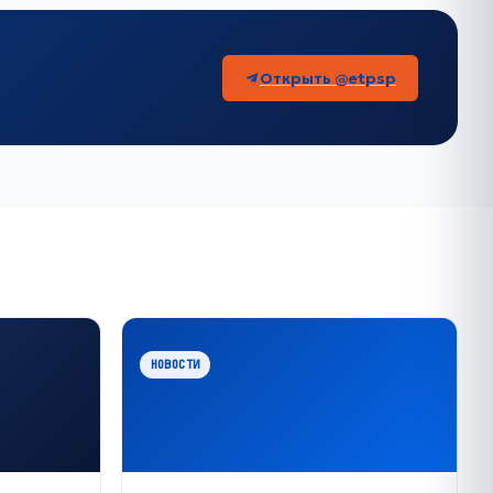
Открыть @etpsp
НОВОСТИ