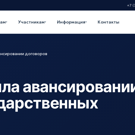
+7 (
кам
Участникам
Информация
Контакты
▾
▾
▾
ансировании договоров
ла авансировани
ударственных