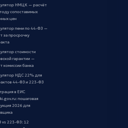
кулятор НМЦК — расчёт
етоду сопоставимых
чных цен
улятор пени по 44-ФЗ —
т за просрочку
ракта
кулятор стоимости
вской гарантии —
т комиссии банка
кулятор НДС 22% для
актов 44-ФЗ и 223-ФЗ
трация в ЕИС
ki.gov.ru: пошаговая
укция 2026 для
авщика
 vs 223-ФЗ: 12