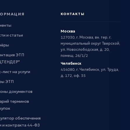
ОРМАЦИЯ
КОНТАКТЫ
менты
Москва
ти и статьи
127030, г. Москва, вн. тер. г.
муниципальный округ Тверской,
нёры
ул. Новослободская, д. 20,
ентация ЭТП
помещ. 26/1/2
ЦТЕНДЕР"
Челябинск
454080, г. Челябинск, ул. Труда,
-лист на услуги
д. 172, оф. 35
фы ЭТП
оны документов
арий терминов
купок
кулятор обеспечения
и и контракта 44-ФЗ