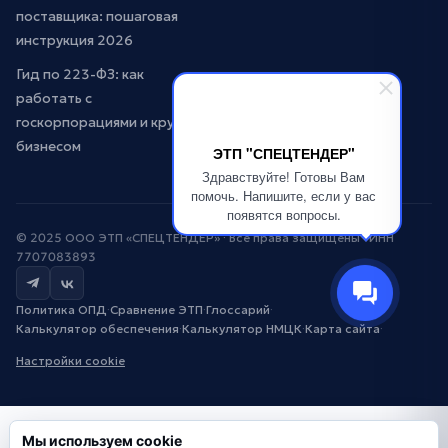
поставщика: пошаговая
инструкция 2026
Гид по 223-ФЗ: как
работать с
госкорпорациями и крупным
бизнесом
ЭТП "СПЕЦТЕНДЕР"
Здравствуйте! Готовы Вам
помочь. Напишите, если у вас
появятся вопросы.
© 2025 ООО ЭТП «СПЕЦТЕНДЕР» · Все права защищены · ИНН
7707083893
Политика ОПД
·
Сравнение ЭТП
·
Глоссарий
·
Калькулятор обеспечения
·
Калькулятор НМЦК
·
Карта сайта
·
Настройки cookie
Мы используем cookie