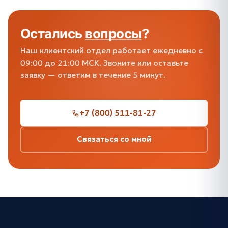
Остались
вопросы
?
Наш клиентский отдел работает ежедневно с
09:00 до 21:00 МСК. Звоните или оставьте
заявку — ответим в течение 5 минут.
+7 (800) 511-81-27
Связаться со мной