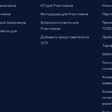
Заказчиков
КП для Участников
Новос
зчиков
Инструкции для Участников
Парт
для Заказчиков
Вопросы и ответы для
През
Участников
"СПЕ
тветы для
Добавить представителя на
Прайс
ЭТП
Тари
Шабл
Глосс
госза
Каль
заявк
Каль
по м
рыно