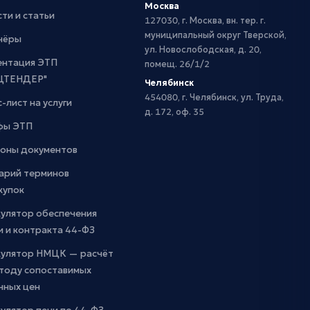
Москва
ти и статьи
127030, г. Москва, вн. тер. г.
муниципальный округ Тверской,
нёры
ул. Новослободская, д. 20,
ентация ЭТП
помещ. 26/1/2
ЦТЕНДЕР"
Челябинск
454080, г. Челябинск, ул. Труда,
-лист на услуги
д. 172, оф. 35
фы ЭТП
оны документов
арий терминов
купок
кулятор обеспечения
и и контракта 44-ФЗ
кулятор НМЦК — расчёт
етоду сопоставимых
чных цен