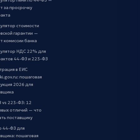
улятор пени по 44-ФЗ —
т за просрочку
ракта
кулятор стоимости
вской гарантии —
т комиссии банка
кулятор НДС 22% для
актов 44-ФЗ и 223-ФЗ
трация в ЕИС
ki.gov.ru: пошаговая
укция 2026 для
авщика
 vs 223-ФЗ: 12
евых отличий — что
ать поставщику
о 44-ФЗ для
вщика: пошаговая