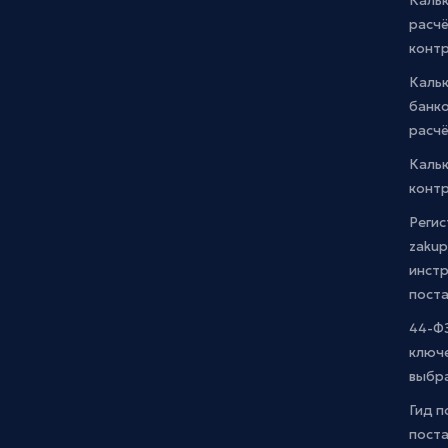
Кальк
расчё
конт
Каль
банко
расчё
Каль
контр
Регис
zakup
инстр
пост
44-ФЗ
ключ
выбр
Гид п
поста