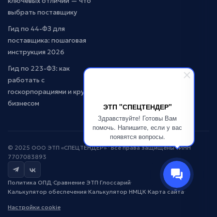
ключевых отличий — что
выбрать поставщику
Гид по 44-ФЗ для
поставщика: пошаговая
инструкция 2026
Гид по 223-ФЗ: как
работать с
госкорпорациями и крупным
бизнесом
ЭТП "СПЕЦТЕНДЕР"
Здравствуйте! Готовы Вам
помочь. Напишите, если у вас
появятся вопросы.
© 2025 ООО ЭТП «СПЕЦТЕНДЕР» · Все права защищены · ИНН
7707083893
Политика ОПД
·
Сравнение ЭТП
·
Глоссарий
·
Калькулятор обеспечения
·
Калькулятор НМЦК
·
Карта сайта
·
Настройки cookie