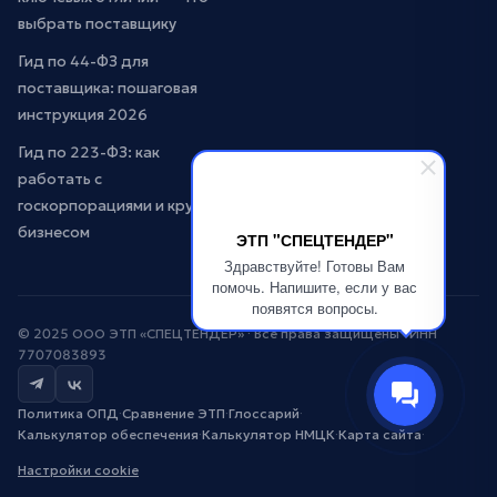
выбрать поставщику
Гид по 44-ФЗ для
поставщика: пошаговая
инструкция 2026
Гид по 223-ФЗ: как
работать с
госкорпорациями и крупным
бизнесом
ЭТП "СПЕЦТЕНДЕР"
Здравствуйте! Готовы Вам
помочь. Напишите, если у вас
появятся вопросы.
© 2025 ООО ЭТП «СПЕЦТЕНДЕР» · Все права защищены · ИНН
7707083893
Политика ОПД
·
Сравнение ЭТП
·
Глоссарий
·
Калькулятор обеспечения
·
Калькулятор НМЦК
·
Карта сайта
·
Настройки cookie