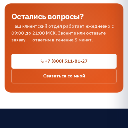
Остались
вопросы
?
Наш клиентский отдел работает ежедневно с
09:00 до 21:00 МСК. Звоните или оставьте
заявку — ответим в течение 5 минут.
+7 (800) 511-81-27
Связаться со мной