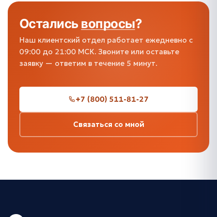
Остались
вопросы
?
Наш клиентский отдел работает ежедневно с
09:00 до 21:00 МСК. Звоните или оставьте
заявку — ответим в течение 5 минут.
+7 (800) 511-81-27
Связаться со мной