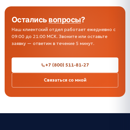
Остались
вопросы
?
Наш клиентский отдел работает ежедневно с
09:00 до 21:00 МСК. Звоните или оставьте
заявку — ответим в течение 5 минут.
+7 (800) 511-81-27
Связаться со мной