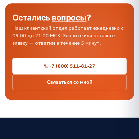
Остались
вопросы
?
Наш клиентский отдел работает ежедневно с
09:00 до 21:00 МСК. Звоните или оставьте
заявку — ответим в течение 5 минут.
+7 (800) 511-81-27
Связаться со мной