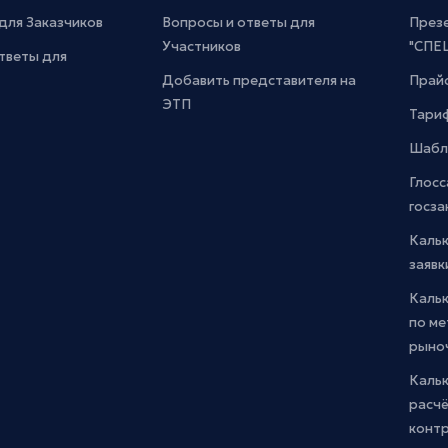
для Заказчиков
Вопросы и ответы для
През
Участников
"СПЕ
тветы для
Добавить представителя на
Прайс
ЭТП
Тари
Шабл
Глосс
госза
Каль
заявк
Каль
по м
рыно
Кальк
расчё
конт