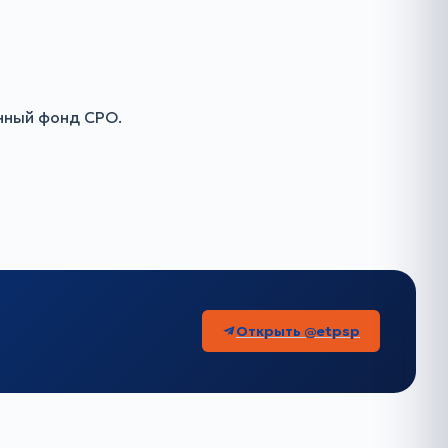
онный фонд СРО.
Открыть @etpsp