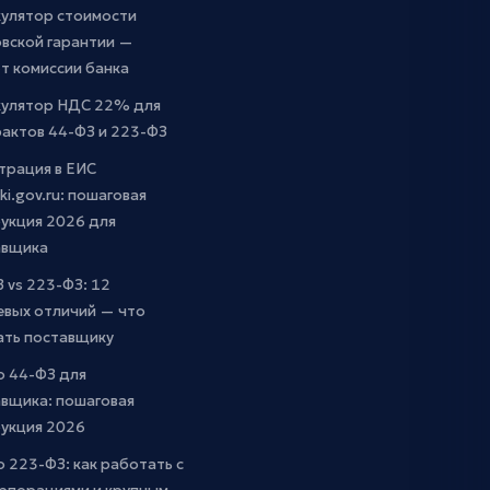
кулятор стоимости
вской гарантии —
т комиссии банка
кулятор НДС 22% для
актов 44-ФЗ и 223-ФЗ
трация в ЕИС
ki.gov.ru: пошаговая
укция 2026 для
авщика
 vs 223-ФЗ: 12
евых отличий — что
ать поставщику
о 44-ФЗ для
вщика: пошаговая
рукция 2026
о 223-ФЗ: как работать с