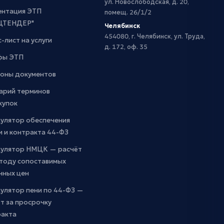
ул. Новослободская, д. 20,
ентация ЭТП
помещ. 26/1/2
ЦТЕНДЕР"
Челябинск
454080, г. Челябинск, ул. Труда,
-лист на услуги
д. 172, оф. 35
фы ЭТП
оны документов
арий терминов
купок
кулятор обеспечения
и и контракта 44-ФЗ
кулятор НМЦК — расчёт
етоду сопоставимых
чных цен
улятор пени по 44-ФЗ —
т за просрочку
ракта