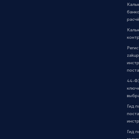
Каль
банко
расчё
Каль
контр
Регис
zakup
инстр
пост
44-ФЗ
ключ
выбр
Гид п
поста
инст
Гид п