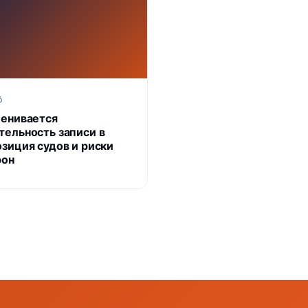
6
ценивается
тельность записи в
озиция судов и риски
рон