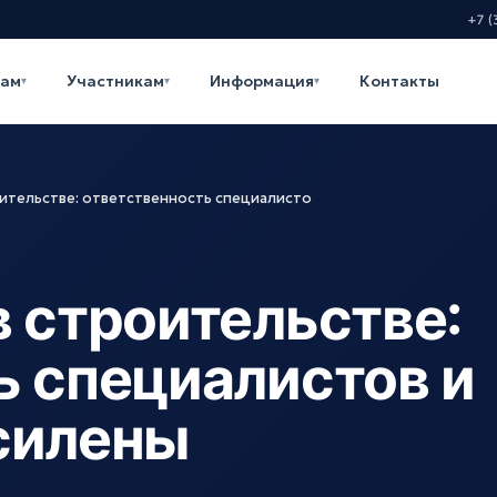
+7 (
кам
Участникам
Информация
Контакты
▾
▾
▾
оительстве: ответственность специалисто
в строительстве:
ь специалистов и
силены