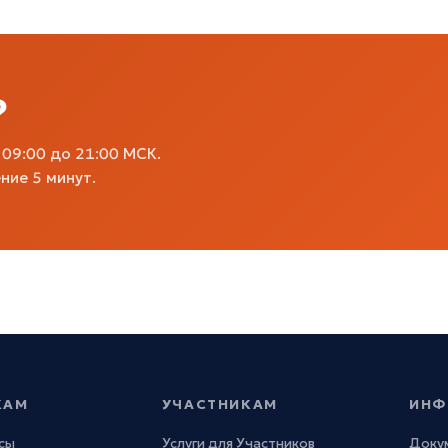
?
09:00 до 21:00 МСК.
ние 5 минут.
КАМ
УЧАСТНИКАМ
ИНФ
сы
Услуги для Участников
Доку