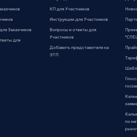
Заказчиков
КП для Участников
Новос
зчиков
Инструкции для Участников
Парт
для Заказчиков
Вопросы и ответы для
През
Участников
"СПЕ
тветы для
Добавить представителя на
Прайс
ЭТП
Тари
Шабл
Глосс
госза
Каль
заявк
Каль
по м
рыно