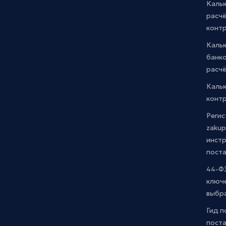
Кальк
расчё
конт
Каль
банко
расчё
Каль
контр
Регис
zakup
инстр
пост
44-ФЗ
ключ
выбр
Гид п
поста