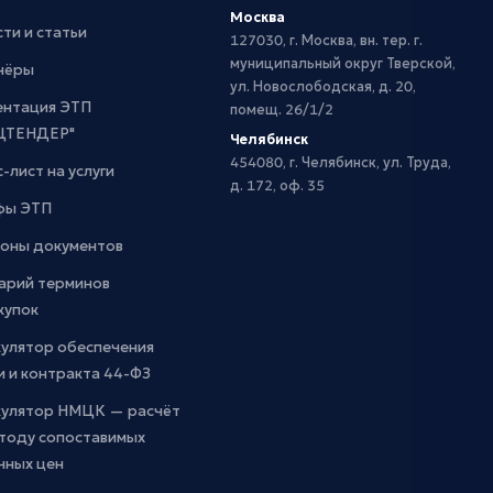
Москва
ти и статьи
127030, г. Москва, вн. тер. г.
муниципальный округ Тверской,
нёры
ул. Новослободская, д. 20,
ентация ЭТП
помещ. 26/1/2
ЦТЕНДЕР"
Челябинск
454080, г. Челябинск, ул. Труда,
-лист на услуги
д. 172, оф. 35
фы ЭТП
оны документов
арий терминов
купок
кулятор обеспечения
и и контракта 44-ФЗ
кулятор НМЦК — расчёт
етоду сопоставимых
чных цен