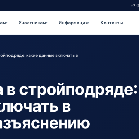
+7 (
кам
Участникам
Информация
Контакты
▾
▾
▾
ройподряде: какие данные включать в
 в стройподряде:
ключать в
азъяснению