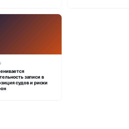
6
ценивается
тельность записи в
озиция судов и риски
рон