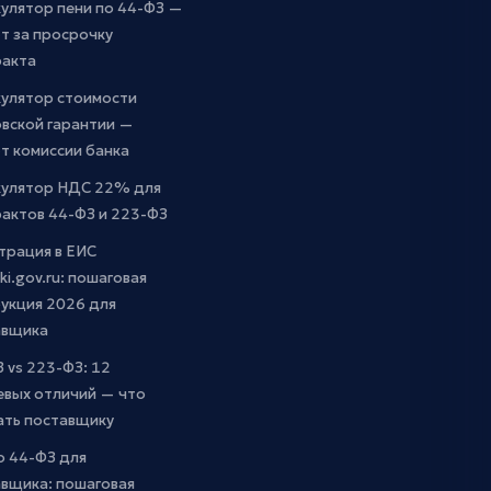
улятор пени по 44-ФЗ —
т за просрочку
ракта
кулятор стоимости
вской гарантии —
т комиссии банка
кулятор НДС 22% для
актов 44-ФЗ и 223-ФЗ
трация в ЕИС
ki.gov.ru: пошаговая
укция 2026 для
авщика
 vs 223-ФЗ: 12
евых отличий — что
ать поставщику
о 44-ФЗ для
вщика: пошаговая