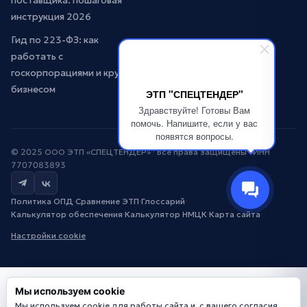
поставщика: пошаговая
инструкция 2026
Гид по 223-ФЗ: как
работать с
госкорпорациями и крупным
бизнесом
ЭТП "СПЕЦТЕНДЕР"
Здравствуйте! Готовы Вам
помочь. Напишите, если у вас
появятся вопросы.
© 2025 ООО ЭТП «СПЕЦТЕНДЕР» · Все права защищены · ИНН
7707083893
Политика ОПД
·
Сравнение ЭТП
·
Глоссарий
·
Калькулятор обеспечения
·
Калькулятор НМЦК
·
Карта сайта
·
Настройки cookie
Мы используем cookie
Мы используем cookie для работы сайта и, с вашего согласия,