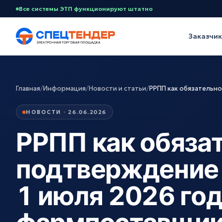
Все системы ЭТП функционируют штатно
Заказчи
Главная
/
Информация
/
Новости и статьи
/
РРПП как обязательн
НОВОСТИ · 26.06.2026
РРПП как обяза
подтверждение
1 июля 2026 год