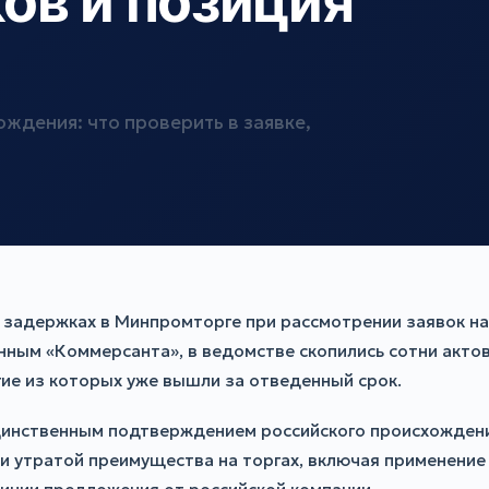
в и позиция
ждения: что проверить в заявке,
адержках в Минпромторге при рассмотрении заявок на 
ным «Коммерсанта», в ведомстве скопились сотни актов
гие из которых уже вышли за отведенный срок.
единственным подтверждением российского происхождения
и утратой преимущества на торгах, включая применение