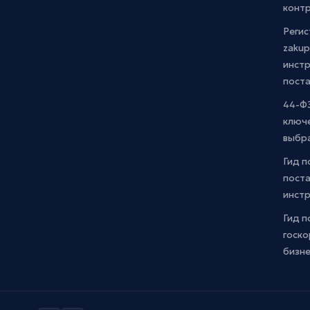
контр
Регис
zakup
инстр
пост
44-ФЗ
ключ
выбр
Гид п
поста
инст
Гид п
госко
бизн