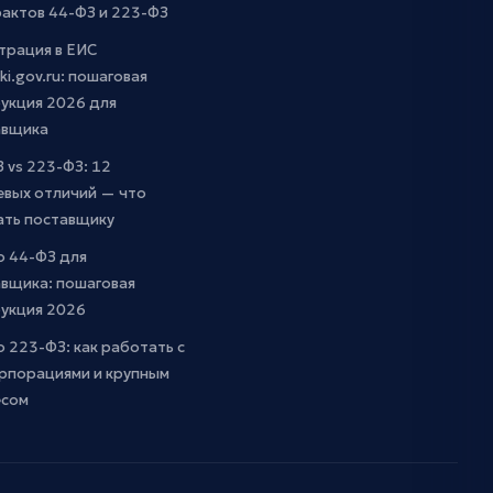
актов 44-ФЗ и 223-ФЗ
трация в ЕИС
ki.gov.ru: пошаговая
укция 2026 для
авщика
 vs 223-ФЗ: 12
евых отличий — что
ать поставщику
о 44-ФЗ для
вщика: пошаговая
рукция 2026
о 223-ФЗ: как работать с
рпорациями и крупным
есом