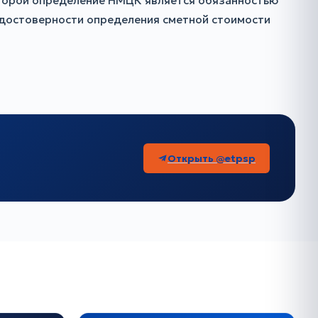
оторой определение НМЦК является обязанностью
й достоверности определения сметной стоимости
Открыть @etpsp