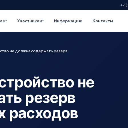
+7 (
кам
Участникам
Информация
Контакты
▾
▾
▾
йство не должна содержать резерв
стройство не
ть резерв
х расходов