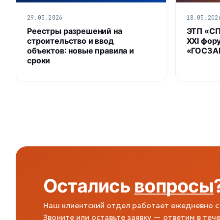
29.05.2026
18.05.202
Реестры разрешений на
ЭТП «С
строительство и ввод
XXI фор
объектов: новые правила и
«ГОСЗАК
сроки
Остались
вопросы
Наш клиентский отдел работает ежедневно с 
Звоните или оставьте заявку — ответим в тече