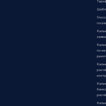
Тари
Шабл
Глосс
госза
Каль
заявк
Каль
по м
рыно
Кальк
расчё
конт
Каль
банко
расчё
Каль