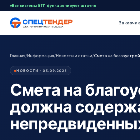
Все системы ЭТП функционируют штатно
Заказчи
Главная
/
Информация
/
Новости и статьи
/
Смета на благоустро
НОВОСТИ · 03.09.2025
Смета на благоу
должна содержа
непредвиденны