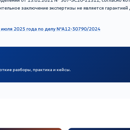
делении от 15.01.2021 № 307-ЭС20-21511, согласно к
ительное заключение экспертизы не является гарантие
0 июля 2025 года по делу №А12-30790/2024
ткие разборы, практика и кейсы.