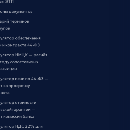
фы ЭТП
оны документов
арий терминов
купок
кулятор обеспечения
и и контракта 44-ФЗ
кулятор НМЦК — расчёт
етоду сопоставимых
чных цен
улятор пени по 44-ФЗ —
т за просрочку
ракта
кулятор стоимости
вской гарантии —
т комиссии банка
кулятор НДС 22% для