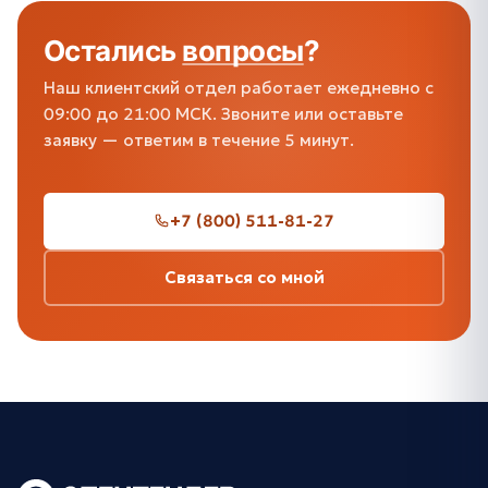
Остались
вопросы
?
Наш клиентский отдел работает ежедневно с
09:00 до 21:00 МСК. Звоните или оставьте
заявку — ответим в течение 5 минут.
+7 (800) 511-81-27
Связаться со мной