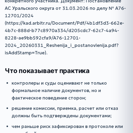
конкретного участника. Документ: Постановление
АС Уральского округа от 31.03.2026 по делу № А76-
12701/2024
(https://kad.arbitr.ru/Document/Pdf/4b1df3d3-662e-
4b7c-888d-b77c8970a334/d205cdc7-62c7-4a94-
8228-ae9bb592cfa9/A76-12701-
2024_20260331_Reshenija_i_postanovlenija.pdf?
isAddStamp=True).
Что показывает практика
контролеры и суды оценивают не только
формальное наличие документов, но и
фактическое поведение сторон;
решение комиссии, приемка, расчет или отказ
должны быть подтверждены документами;
чем раньше риск зафиксирован в протоколе или