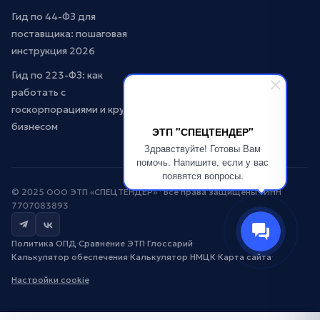
Гид по 44-ФЗ для
поставщика: пошаговая
инструкция 2026
Гид по 223-ФЗ: как
работать с
госкорпорациями и крупным
бизнесом
ЭТП "СПЕЦТЕНДЕР"
Здравствуйте! Готовы Вам
помочь. Напишите, если у вас
появятся вопросы.
© 2025 ООО ЭТП «СПЕЦТЕНДЕР» · Все права защищены · ИНН
7707083893
Политика ОПД
·
Сравнение ЭТП
·
Глоссарий
·
Калькулятор обеспечения
·
Калькулятор НМЦК
·
Карта сайта
·
Настройки cookie