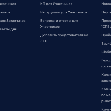
Заказчиков
КП для Участников
Новос
зчиков
Инструкции для Участников
Парт
для Заказчиков
Вопросы и ответы для
През
Участников
"СПЕ
тветы для
Добавить представителя на
Прайс
ЭТП
Тари
Шабл
Глосс
госза
Каль
заявк
Каль
по м
рыно
Кальк