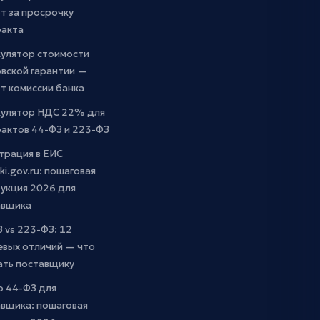
т за просрочку
ракта
кулятор стоимости
вской гарантии —
т комиссии банка
кулятор НДС 22% для
актов 44-ФЗ и 223-ФЗ
трация в ЕИС
ki.gov.ru: пошаговая
укция 2026 для
авщика
 vs 223-ФЗ: 12
евых отличий — что
ать поставщику
о 44-ФЗ для
вщика: пошаговая