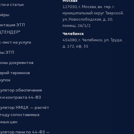
Москва
ти и статьи
127030, г. Москва, вн. тер. г.
муниципальный округ Тверской,
нёры
ул. Новослободская, д. 20,
ентация ЭТП
помещ. 26/1/2
ЦТЕНДЕР"
Челябинск
454080, г. Челябинск, ул. Труда,
-лист на услуги
д. 172, оф. 35
фы ЭТП
оны документов
арий терминов
купок
кулятор обеспечения
и и контракта 44-ФЗ
кулятор НМЦК — расчёт
етоду сопоставимых
чных цен
улятор пени по 44-ФЗ —