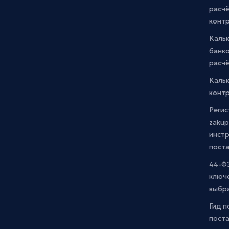
расчё
конт
Каль
банко
расчё
Каль
контр
Регис
zakup
инстр
пост
44-ФЗ
ключ
выбр
Гид п
поста