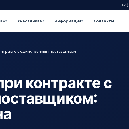
+7 (
кам
Участникам
Информация
Контакты
▾
▾
▾
контракте с единственным поставщиком
при контракте с
поставщиком:
на