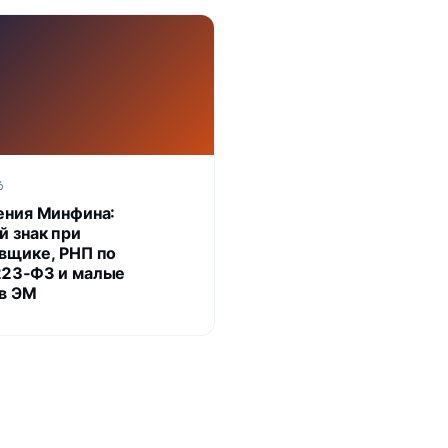
6
ения Минфина:
й знак при
вщике, РНП по
23‑ФЗ и малые
 в ЭМ