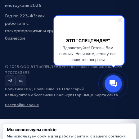
инструкция 2026
Гид по 223-ФЗ: как
работать с
госкорпорациями и крупным
бизнесом
ЭТП "СПЕЦТЕНДЕР"
Здравствуйте! Готовы Вам
помочь. Напишите, если у вас
появятся вопросы.
© 2025 ООО ЭТП «СПЕЦТЕНДЕР» · Все права защищены · ИНН
7707083893
Политика ОПД
·
Сравнение ЭТП
·
Глоссарий
·
Калькулятор обеспечения
·
Калькулятор НМЦК
·
Карта сайта
·
Настройки cookie
Мы используем cookie
Мы используем cookie для работы сайта и, с вашего согласия,