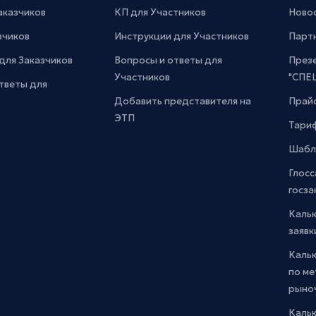
Заказчиков
КП для Участников
Новос
зчиков
Инструкции для Участников
Парт
для Заказчиков
Вопросы и ответы для
През
Участников
"СПЕ
тветы для
Добавить представителя на
Прайс
ЭТП
Тари
Шабл
Глосс
госза
Каль
заявк
Каль
по м
рыно
Кальк