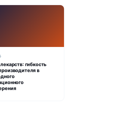
6
 лекарств: гибкость
производителя в
одного
ационного
ерения