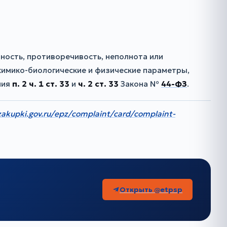
ость, противоречивость, неполнота или
химико-биологические и физические параметры,
ния
п. 2
ч. 1 ст. 33
и
ч. 2 ст. 33
Закона №
44-ФЗ
.
zakupki.gov.ru/epz/complaint/card/complaint-
Открыть @etpsp