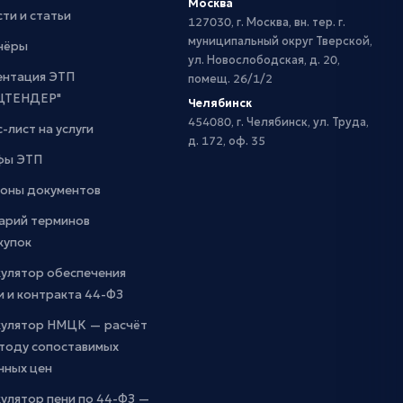
Москва
ти и статьи
127030, г. Москва, вн. тер. г.
муниципальный округ Тверской,
нёры
ул. Новослободская, д. 20,
ентация ЭТП
помещ. 26/1/2
ЦТЕНДЕР"
Челябинск
454080, г. Челябинск, ул. Труда,
-лист на услуги
д. 172, оф. 35
фы ЭТП
оны документов
арий терминов
купок
кулятор обеспечения
и и контракта 44-ФЗ
кулятор НМЦК — расчёт
етоду сопоставимых
чных цен
улятор пени по 44-ФЗ —