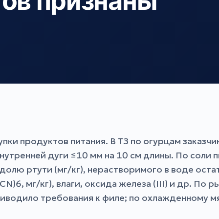
тов признаны
пки продуктов питания. В ТЗ по огурцам заказч
нутренней дуги ≤10 мм на 10 см длины. По соли
олю ртути (мг/кг), нерастворимого в воде остат
N)6, мг/кг), влаги, оксида железа (III) и др. П
риводило требования к филе; по охлажденному м