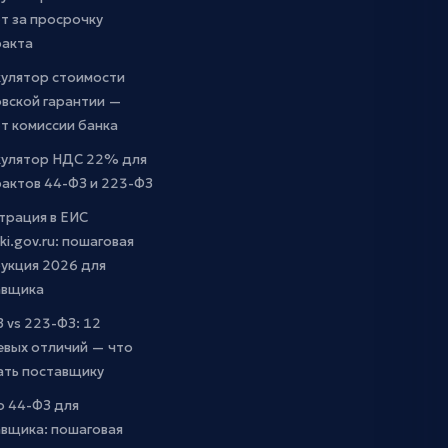
т за просрочку
ракта
кулятор стоимости
вской гарантии —
т комиссии банка
кулятор НДС 22% для
актов 44-ФЗ и 223-ФЗ
трация в ЕИС
ki.gov.ru: пошаговая
укция 2026 для
авщика
 vs 223-ФЗ: 12
евых отличий — что
ать поставщику
о 44-ФЗ для
вщика: пошаговая