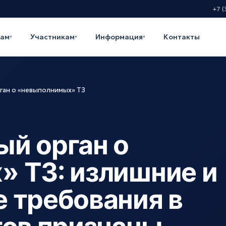
+7 (
кам
Участникам
Информация
Контакты
▾
▾
▾
ан о «невыполнимых» ТЗ
й орган о
 ТЗ: излишние и
 требования в