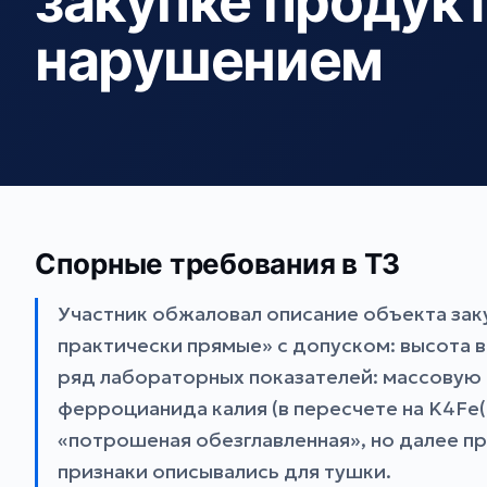
закупке продук
нарушением
Спорные требования в ТЗ
Участник обжаловал описание объекта заку
практически прямые» с допуском: высота в
ряд лабораторных показателей: массовую д
ферроцианида калия (в пересчете на K4Fe(C
«потрошеная обезглавленная», но далее п
признаки описывались для тушки.