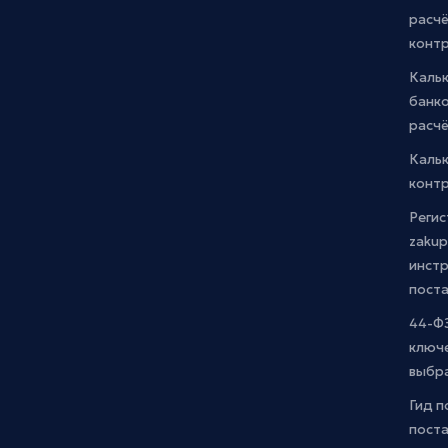
расчё
конт
Каль
банко
расчё
Каль
контр
Регис
zakup
инстр
пост
44-ФЗ
ключ
выбр
Гид п
поста