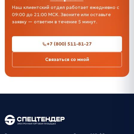
Наш клиентский отдел работает ежедневно с
09:00 до 21:00 МСК. Звоните или оставьте
заявку — ответим в течение 5 минут.
+7 (800) 511-81-27
Связаться со мной