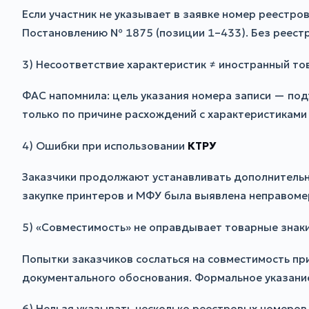
Если участник не указывает в заявке номер реестро
Постановлению № 1875 (позиции 1–433). Без реест
3) Несоответствие характеристик ≠ иностранный то
ФАС напомнила: цель указания номера записи — под
только по причине расхождений с характеристиками
4) Ошибки при использовании
КТРУ
Заказчики продолжают устанавливать дополнительны
закупке принтеров и МФУ была выявлена неправомер
5) «Совместимость» не оправдывает товарные знак
Попытки заказчиков сослаться на совместимость пр
документального обоснования. Формальное указание
6) Нельзя указывать несколько реестровых номеров