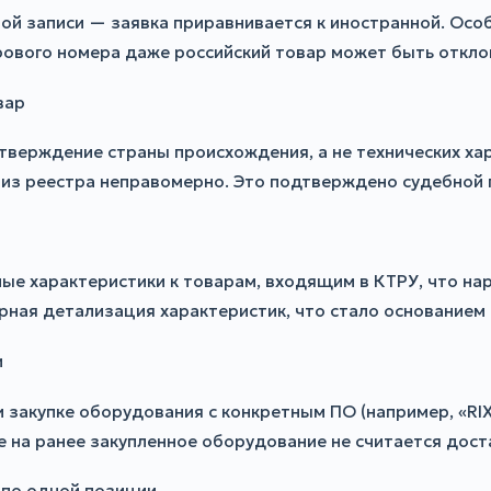
вой записи — заявка приравнивается к иностранной. Осо
рового номера даже российский товар может быть откло
вар
тверждение страны происхождения, а не технических ха
 из реестра неправомерно. Это подтверждено судебной 
е характеристики к товарам, входящим в КТРУ, что нару
ная детализация характеристик, что стало основанием
и
и закупке оборудования с конкретным ПО (например, «R
 на ранее закупленное оборудование не считается дос
 по одной позиции