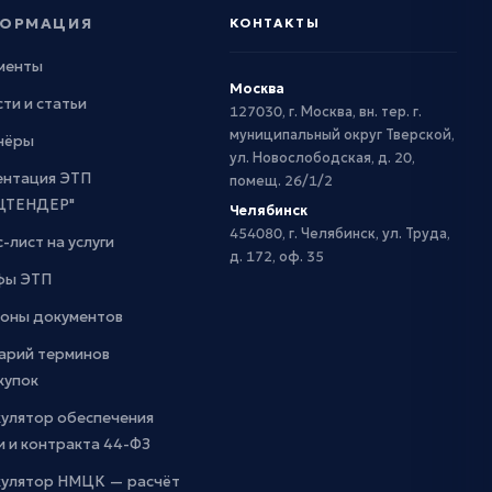
ОРМАЦИЯ
КОНТАКТЫ
менты
Москва
ти и статьи
127030, г. Москва, вн. тер. г.
муниципальный округ Тверской,
нёры
ул. Новослободская, д. 20,
ентация ЭТП
помещ. 26/1/2
ЦТЕНДЕР"
Челябинск
454080, г. Челябинск, ул. Труда,
-лист на услуги
д. 172, оф. 35
фы ЭТП
оны документов
арий терминов
купок
кулятор обеспечения
и и контракта 44-ФЗ
кулятор НМЦК — расчёт