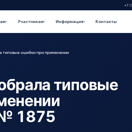
+7 (
кам
Участникам
Информация
Контакты
▾
▾
▾
а типовые ошибки при применении
обрала типовые
менении
 № 1875