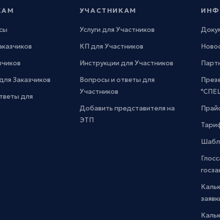
КАМ
УЧАСТНИКАМ
ИНФ
сы
Услуги для Участников
Доку
Заказчиков
КП для Участников
Новос
зчиков
Инструкции для Участников
Парт
для Заказчиков
Вопросы и ответы для
През
Участников
"СПЕ
тветы для
Добавить представителя на
Прайс
ЭТП
Тари
Шабл
Глосс
госза
Каль
заявк
Каль