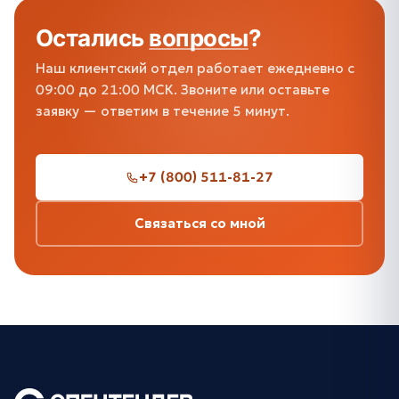
Остались
вопросы
?
Наш клиентский отдел работает ежедневно с
09:00 до 21:00 МСК. Звоните или оставьте
заявку — ответим в течение 5 минут.
+7 (800) 511-81-27
Связаться со мной