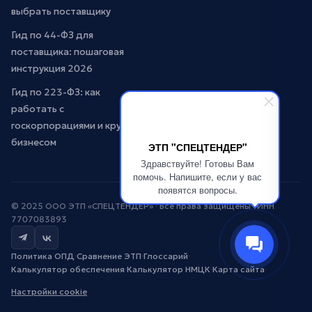
выбрать поставщику
Гид по 44-ФЗ для
поставщика: пошаговая
инструкция 2026
Гид по 223-ФЗ: как
работать с
госкорпорациями и крупным
бизнесом
ЭТП "СПЕЦТЕНДЕР"
Здравствуйте! Готовы Вам
помочь. Напишите, если у вас
появятся вопросы.
© 2025 ООО ЭТП «СПЕЦТЕНДЕР» · Все права защищены · ИНН
7707083893
Политика ОПД
·
Сравнение ЭТП
·
Глоссарий
·
Калькулятор обеспечения
·
Калькулятор НМЦК
·
Карта сайта
·
Настройки cookie