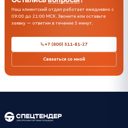
Наш клиентский отдел работает ежедневно с
09:00 до 21:00 МСК. Звоните или оставьте
заявку — ответим в течение 5 минут.
+7 (800) 511-81-27
Связаться со мной