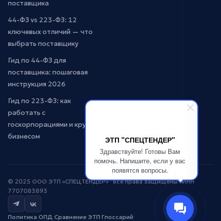
поставщика
44-ФЗ vs 223-ФЗ: 12
ключевых отличий — что
выбрать поставщику
Гид по 44-ФЗ для
поставщика: пошаговая
инструкция 2026
Гид по 223-ФЗ: как
работать с
госкорпорациями и крупным
бизнесом
ЭТП "СПЕЦТЕНДЕР"
Здравствуйте! Готовы Вам
помочь. Напишите, если у вас
появятся вопросы.
© 2025 ООО ЭТП «СПЕЦТЕНДЕР» · Все права защищены · ИНН
7707083893
Политика ОПД
·
Сравнение ЭТП
·
Глоссарий
·