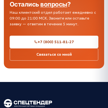
Остались
вопросы
?
Наш клиентский отдел работает ежедневно с
09:00 до 21:00 МСК. Звоните или оставьте
заявку — ответим в течение 5 минут.
+7 (800) 511-81-27
Связаться со мной