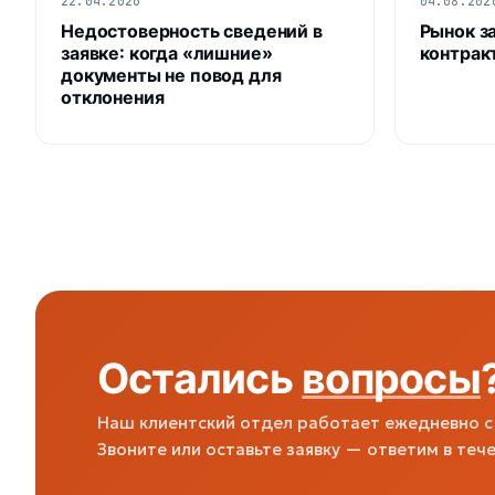
22.04.2026
04.08.202
Недостоверность сведений в
Рынок з
заявке: когда «лишние»
контрак
документы не повод для
отклонения
Остались
вопросы
Наш клиентский отдел работает ежедневно с 
Звоните или оставьте заявку — ответим в тече