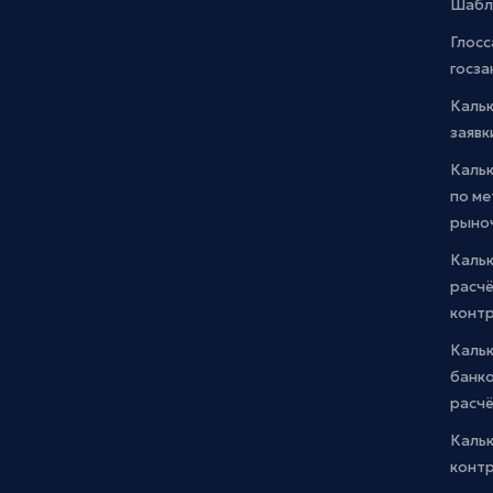
Шабл
Глосс
госза
Каль
заявк
Каль
по м
рыно
Кальк
расчё
конт
Каль
банко
расчё
Каль
контр