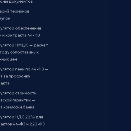
оны документов
арий терминов
купок
кулятор обеспечения
и и контракта 44-ФЗ
кулятор НМЦК — расчёт
етоду сопоставимых
чных цен
улятор пени по 44-ФЗ —
т за просрочку
ракта
кулятор стоимости
вской гарантии —
т комиссии банка
кулятор НДС 22% для
актов 44-ФЗ и 223-ФЗ