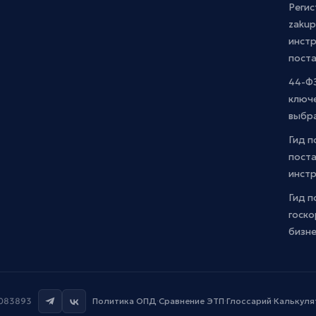
Регис
zakup
инстр
пост
44-ФЗ
ключ
выбр
Гид п
поста
инст
Гид п
госко
бизн
7083893
Политика ОПД
·
Сравнение ЭТП
·
Глоссарий
·
Калькуля