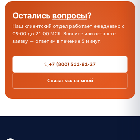
Остались
вопросы
?
Наш клиентский отдел работает ежедневно с
09:00 до 21:00 МСК. Звоните или оставьте
заявку — ответим в течение 5 минут.
+7 (800) 511-81-27
Связаться со мной