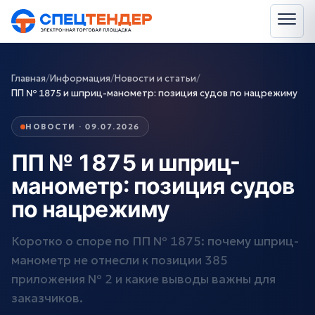
Главная
/
Информация
/
Новости и статьи
/
ПП № 1875 и шприц-манометр: позиция судов по нацрежиму
НОВОСТИ · 09.07.2026
ПП № 1875 и шприц-
манометр: позиция судов
по нацрежиму
Коротко о споре по ПП № 1875: почему шприц-
манометр не отнесли к позиции 385
приложения № 2 и какие выводы важны для
заказчиков.