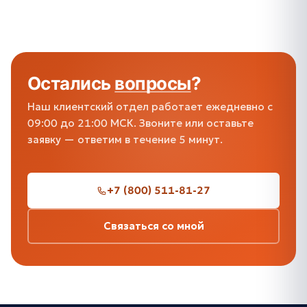
Остались
вопросы
?
Наш клиентский отдел работает ежедневно с
09:00 до 21:00 МСК. Звоните или оставьте
заявку — ответим в течение 5 минут.
+7 (800) 511-81-27
Связаться со мной