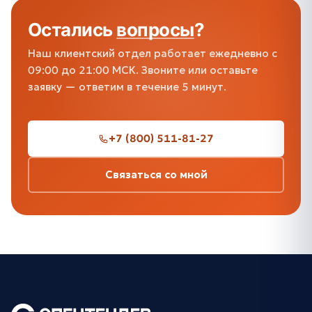
Остались
вопросы
?
Наш клиентский отдел работает ежедневно с
09:00 до 21:00 МСК. Звоните или оставьте
заявку — ответим в течение 5 минут.
+7 (800) 511-81-27
Связаться со мной