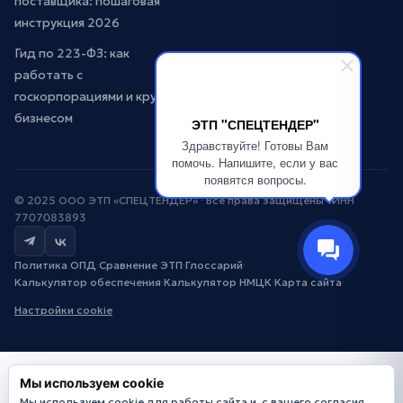
поставщика: пошаговая
инструкция 2026
Гид по 223-ФЗ: как
работать с
госкорпорациями и крупным
бизнесом
ЭТП "СПЕЦТЕНДЕР"
Здравствуйте! Готовы Вам
помочь. Напишите, если у вас
появятся вопросы.
© 2025 ООО ЭТП «СПЕЦТЕНДЕР» · Все права защищены · ИНН
7707083893
Политика ОПД
·
Сравнение ЭТП
·
Глоссарий
·
Калькулятор обеспечения
·
Калькулятор НМЦК
·
Карта сайта
·
Настройки cookie
Мы используем cookie
Мы используем cookie для работы сайта и, с вашего согласия,