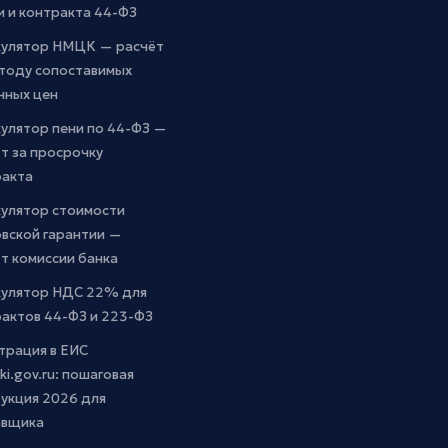
и и контракта 44-ФЗ
кулятор НМЦК — расчёт
етоду сопоставимых
чных цен
улятор пени по 44-ФЗ —
т за просрочку
ракта
кулятор стоимости
вской гарантии —
т комиссии банка
кулятор НДС 22% для
актов 44-ФЗ и 223-ФЗ
трация в ЕИС
ki.gov.ru: пошаговая
укция 2026 для
авщика