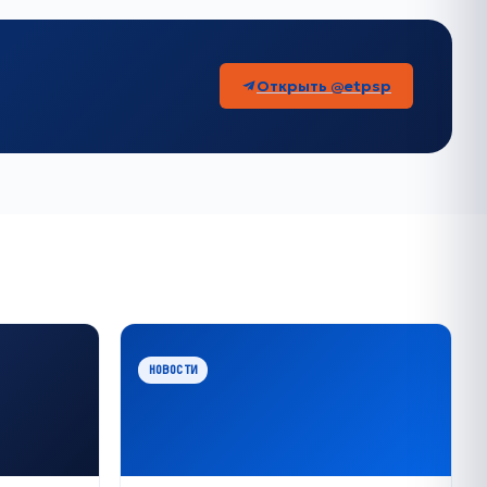
Открыть @etpsp
НОВОСТИ