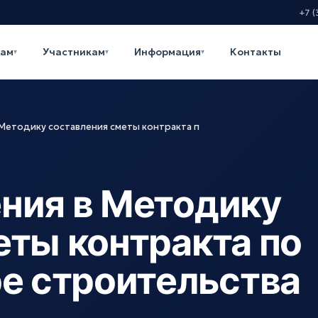
+7 (
кам
Участникам
Информация
Контакты
▾
▾
▾
 Методику составления сметы контракта п
ния в Методику
еты контракта по
ре строительства