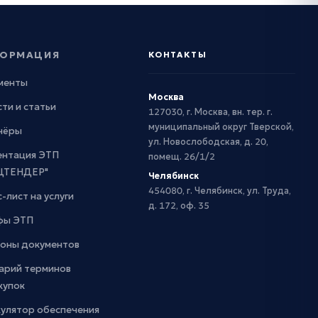
ОРМАЦИЯ
КОНТАКТЫ
менты
Москва
ти и статьи
127030, г. Москва, вн. тер. г.
муниципальный округ Тверской,
нёры
ул. Новослободская, д. 20,
ентация ЭТП
помещ. 26/1/2
ЦТЕНДЕР"
Челябинск
454080, г. Челябинск, ул. Труда,
-лист на услуги
д. 172, оф. 35
фы ЭТП
оны документов
арий терминов
купок
кулятор обеспечения