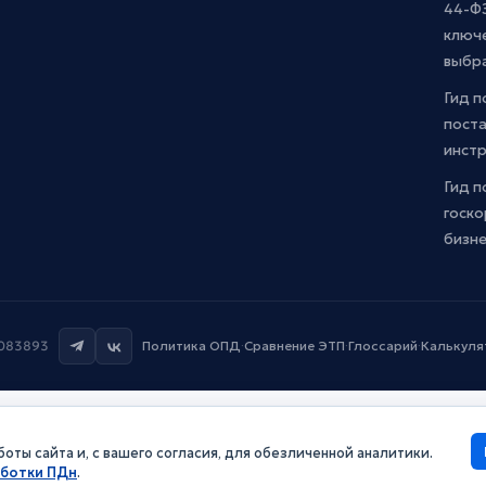
44-ФЗ
ключ
выбр
Гид п
поста
инст
Гид п
госко
бизн
7083893
Политика ОПД
·
Сравнение ЭТП
·
Глоссарий
·
Калькуля
оты сайта и, с вашего согласия, для обезличенной аналитики.
аботки ПДн
.