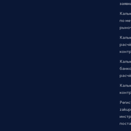
заявк
Каль
по м
рыно
Кальк
расчё
конт
Каль
банко
расчё
Каль
контр
Регис
zakup
инстр
пост