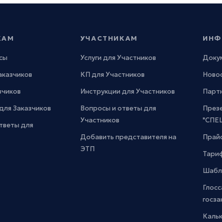
КАМ
УЧАСТНИКАМ
ИНФ
сы
Услуги для Участников
Доку
Заказчиков
КП для Участников
Новос
зчиков
Инструкции для Участников
Парт
для Заказчиков
Вопросы и ответы для
През
Участников
"СПЕ
тветы для
Добавить представителя на
Прайс
ЭТП
Тари
Шабл
Глосс
госза
Каль