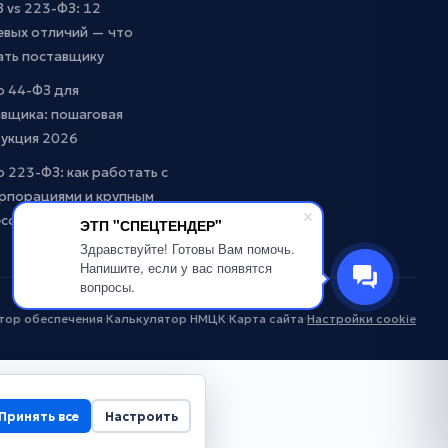
 vs 223-ФЗ: 12
евых отличий — что
ать поставщику
о 44-ФЗ для
вщика: пошаговая
рукция 2026
о 223-ФЗ: как работать с
рпорациями и крупным
есом
ЭТП "СПЕЦТЕНДЕР"
Здравствуйте! Готовы Вам помочь.
Напишите, если у вас появятся
вопросы.
тор обеспечения
·
Калькулятор НМЦК
·
Карта сайта
·
Настройки cookie
Принять все
Настроить