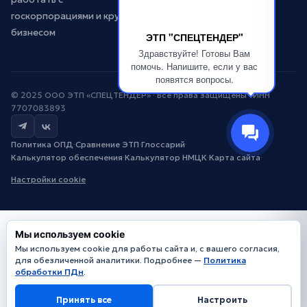
госкорпорациями и крупным
бизнесом
ЭТП "СПЕЦТЕНДЕР"
Здравствуйте! Готовы Вам
помочь. Напишите, если у вас
появятся вопросы.
© 2025 ООО ЭТП «СПЕЦТЕНДЕР» · Все права защищены · ИНН
7707083893
Политика ОПД
·
Сравнение ЭТП
·
Глоссарий
·
Калькулятор обеспечения
·
Калькулятор НМЦК
·
Карта сайта
·
Настройки cookie
Мы используем cookie
Мы используем cookie для работы сайта и, с вашего согласия,
для обезличенной аналитики. Подробнее —
Политика
обработки ПДн
.
Принять все
Настроить