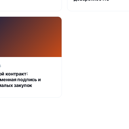
6
й контракт:
менная подпись и
малых закупок