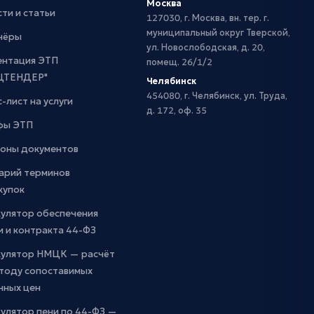
Москва
ти и статьи
127030, г. Москва, вн. тер. г.
муниципальный округ Тверской,
нёры
ул. Новослободская, д. 20,
ентация ЭТП
помещ. 26/1/2
ЦТЕНДЕР"
Челябинск
454080, г. Челябинск, ул. Труда,
-лист на услуги
д. 172, оф. 35
фы ЭТП
оны документов
арий терминов
купок
кулятор обеспечения
и и контракта 44-ФЗ
кулятор НМЦК — расчёт
етоду сопоставимых
чных цен
улятор пени по 44-ФЗ —