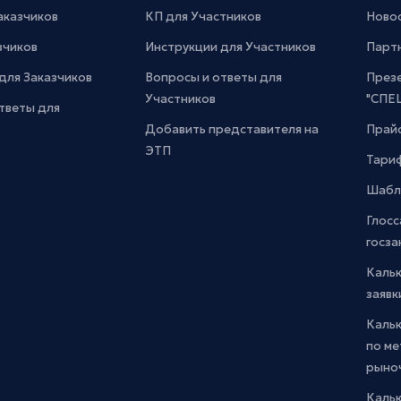
Заказчиков
КП для Участников
Новос
зчиков
Инструкции для Участников
Парт
для Заказчиков
Вопросы и ответы для
През
Участников
"СПЕ
тветы для
Добавить представителя на
Прайс
ЭТП
Тари
Шабл
Глосс
госза
Каль
заявк
Каль
по м
рыно
Кальк