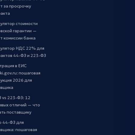
т за просрочку
ракта
кулятор стоимости
вской гарантии —
т комиссии банка
кулятор НДС 22% для
актов 44-ФЗ и 223-ФЗ
трация в ЕИС
ki.gov.ru: пошаговая
укция 2026 для
авщика
 vs 223-ФЗ: 12
евых отличий — что
ать поставщику
о 44-ФЗ для
вщика: пошаговая