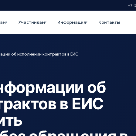
+7 (
кам
Участникам
Информация
Контакты
▾
▾
▾
ации об исполнении контрактов в ЕИС
нформации об
трактов в ЕИС
ить