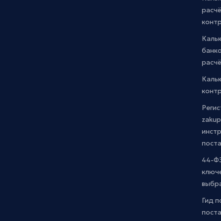
расчё
конт
Каль
банко
расчё
Каль
контр
Регис
zakup
инстр
пост
44-ФЗ
ключ
выбр
Гид п
поста