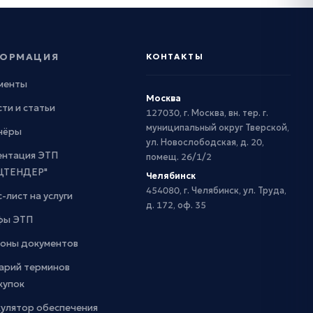
ОРМАЦИЯ
КОНТАКТЫ
менты
Москва
ти и статьи
127030, г. Москва, вн. тер. г.
муниципальный округ Тверской,
нёры
ул. Новослободская, д. 20,
ентация ЭТП
помещ. 26/1/2
ЦТЕНДЕР"
Челябинск
454080, г. Челябинск, ул. Труда,
-лист на услуги
д. 172, оф. 35
фы ЭТП
оны документов
арий терминов
купок
кулятор обеспечения