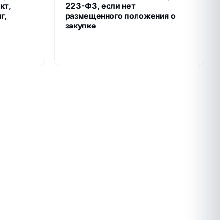
кт,
223-ФЗ, если нет
г,
размещенного положения о
закупке