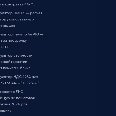
и и контракта 44-ФЗ
кулятор НМЦК — расчёт
етоду сопоставимых
чных цен
улятор пени по 44-ФЗ —
т за просрочку
ракта
кулятор стоимости
вской гарантии —
т комиссии банка
кулятор НДС 22% для
актов 44-ФЗ и 223-ФЗ
трация в ЕИС
ki.gov.ru: пошаговая
укция 2026 для
авщика