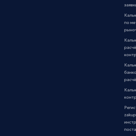
заявк
Каль
по м
рыно
Кальк
расчё
конт
Каль
банко
расчё
Каль
контр
Регис
zakup
инстр
пост