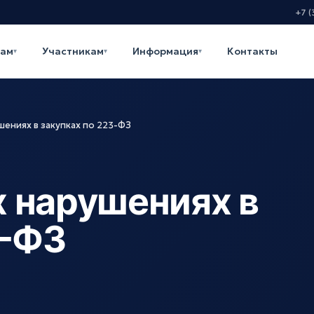
+7 (
кам
Участникам
Информация
Контакты
▾
▾
▾
ениях в закупках по 223-ФЗ
 нарушениях в
3-ФЗ