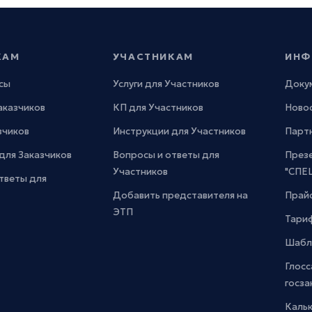
КАМ
УЧАСТНИКАМ
ИНФ
сы
Услуги для Участников
Доку
Заказчиков
КП для Участников
Новос
зчиков
Инструкции для Участников
Парт
для Заказчиков
Вопросы и ответы для
През
Участников
"СПЕ
тветы для
Добавить представителя на
Прайс
ЭТП
Тари
Шабл
Глосс
госза
Каль