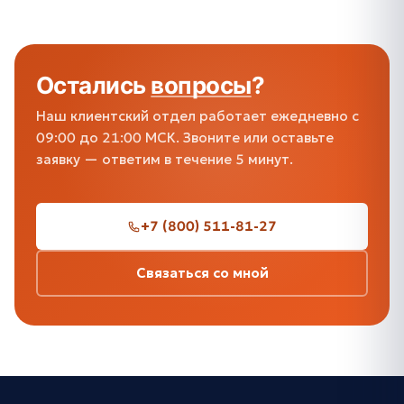
Остались
вопросы
?
Наш клиентский отдел работает ежедневно с
09:00 до 21:00 МСК. Звоните или оставьте
заявку — ответим в течение 5 минут.
+7 (800) 511-81-27
Связаться со мной