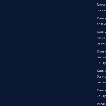
Глосс
госза
Каль
заявк
Каль
по м
рыно
Кальк
расчё
конт
Каль
банко
расчё
Каль
контр
Регис