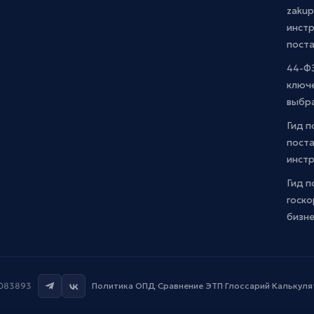
zakup
инстр
пост
44-ФЗ
ключ
выбр
Гид п
поста
инст
Гид п
госко
бизн
7083893
Политика ОПД
·
Сравнение ЭТП
·
Глоссарий
·
Калькуля