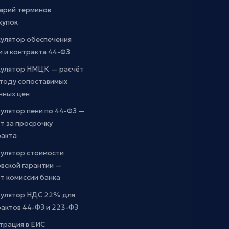
арий терминов
купок
кулятор обеспечения
и и контракта 44-ФЗ
кулятор НМЦК — расчёт
етоду сопоставимых
чных цен
улятор пени по 44-ФЗ —
т за просрочку
ракта
кулятор стоимости
вской гарантии —
т комиссии банка
кулятор НДС 22% для
актов 44-ФЗ и 223-ФЗ
трация в ЕИС