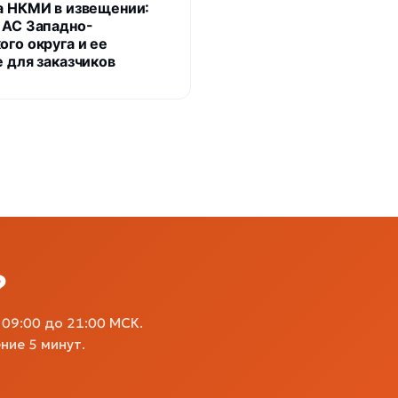
а НКМИ в извещении:
 АС Западно-
ого округа и ее
е для заказчиков
?
09:00 до 21:00 МСК.
ние 5 минут.