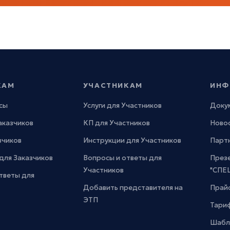
КАМ
УЧАСТНИКАМ
ИНФ
сы
Услуги для Участников
Доку
Заказчиков
КП для Участников
Новос
зчиков
Инструкции для Участников
Парт
для Заказчиков
Вопросы и ответы для
През
Участников
"СПЕ
тветы для
Добавить представителя на
Прайс
ЭТП
Тари
Шабл