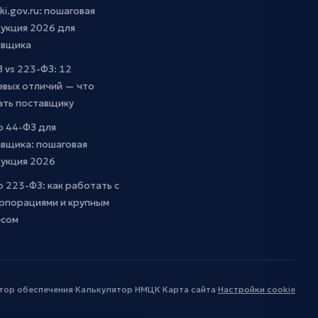
ki.gov.ru: пошаговая
укция 2026 для
авщика
 vs 223-ФЗ: 12
евых отличий — что
ать поставщику
о 44-ФЗ для
вщика: пошаговая
рукция 2026
о 223-ФЗ: как работать с
рпорациями и крупным
есом
тор обеспечения
·
Калькулятор НМЦК
·
Карта сайта
·
Настройки cookie