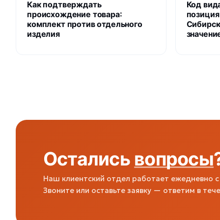
Как подтверждать
Код вид
происхождение товара:
позиция
комплект против отдельного
Сибирск
изделия
значени
Остались
вопросы
Наш клиентский отдел работает ежедневно с 
Звоните или оставьте заявку — ответим в тече