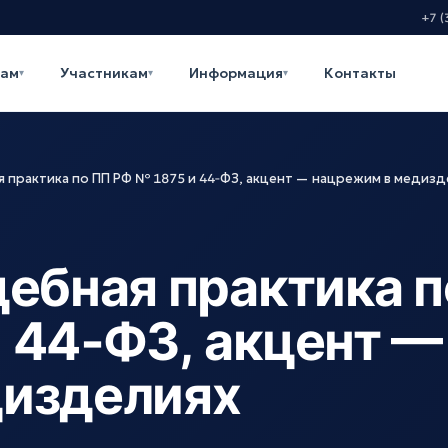
+7 (
кам
Участникам
Информация
Контакты
▾
▾
▾
 практика по ПП РФ № 1875 и 44‑ФЗ, акцент — нацрежим в медизд
дебная практика п
 44‑ФЗ, акцент —
дизделиях