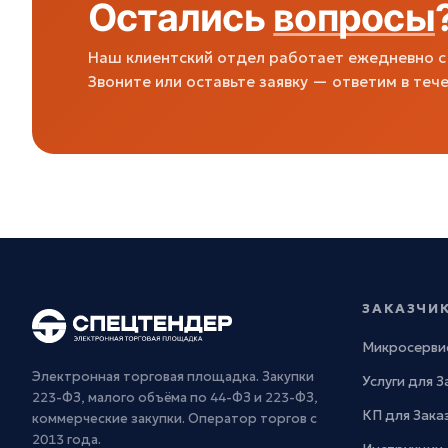
Остались
вопросы
Наш клиентский отдел работает ежедневно с 
Звоните или оставьте заявку — ответим в тече
ЗАКАЗЧИ
Микросерви
Электронная торговая площадка. Закупки
Услуги для 
223-ФЗ, малого объёма по 44-ФЗ и 223-ФЗ,
КП для Зака
коммерческие закупки. Оператор торгов с
2013 года.