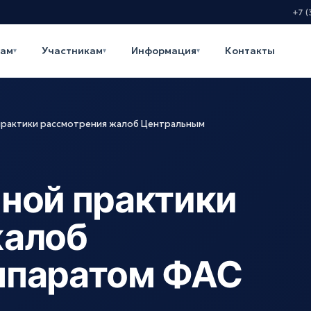
+7 (
кам
Участникам
Информация
Контакты
▾
▾
▾
практики рассмотрения жалоб Центральным
ной практики
жалоб
ппаратом ФАС