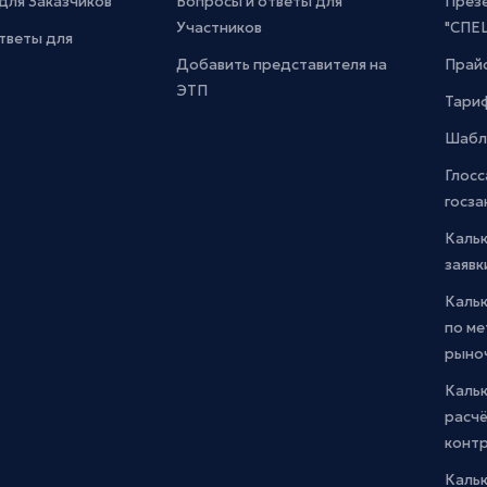
для Заказчиков
Вопросы и ответы для
През
Участников
"СПЕ
тветы для
Добавить представителя на
Прайс
ЭТП
Тари
Шабл
Глосс
госза
Каль
заявк
Каль
по м
рыно
Кальк
расчё
конт
Каль