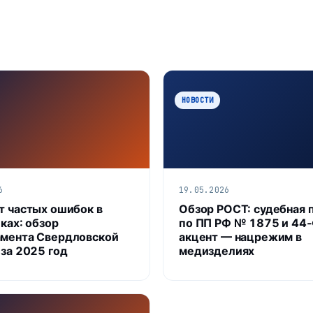
НОВОСТИ
6
19.05.2026
т частых ошибок в
Обзор РОСТ: судебная 
ках: обзор
по ПП РФ № 1875 и 44‑
мента Свердловской
акцент — нацрежим в
 за 2025 год
медизделиях