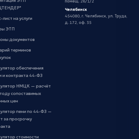
ентация ЭТП
помещ. 26/1/2
ЦТЕНДЕР"
Челябинск
454080, г. Челябинск, ул. Труда,
-лист на услуги
д. 172, оф. 35
фы ЭТП
оны документов
арий терминов
купок
кулятор обеспечения
и и контракта 44-ФЗ
кулятор НМЦК — расчёт
етоду сопоставимых
чных цен
улятор пени по 44-ФЗ —
т за просрочку
ракта
кулятор стоимости