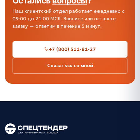
Остались
вопросы
?
Наш клиентский отдел работает ежедневно с
09:00 до 21:00 МСК. Звоните или оставьте
заявку — ответим в течение 5 минут.
+7 (800) 511-81-27
Связаться со мной