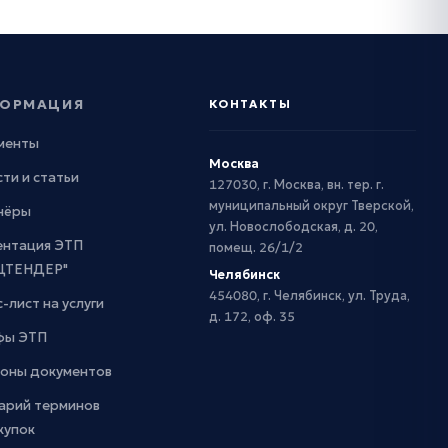
ОРМАЦИЯ
КОНТАКТЫ
менты
Москва
ти и статьи
127030, г. Москва, вн. тер. г.
муниципальный округ Тверской,
нёры
ул. Новослободская, д. 20,
ентация ЭТП
помещ. 26/1/2
ЦТЕНДЕР"
Челябинск
454080, г. Челябинск, ул. Труда,
-лист на услуги
д. 172, оф. 35
фы ЭТП
оны документов
арий терминов
купок