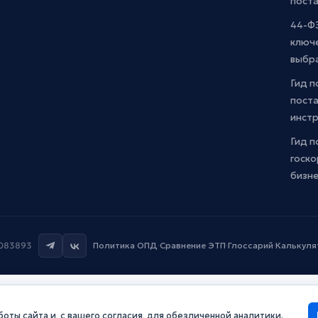
пост
44-ФЗ
ключ
выбр
Гид п
поста
инст
Гид п
госко
бизн
7083893
Политика ОПД
·
Сравнение ЭТП
·
Глоссарий
·
Калькуля
оты сайта и, с вашего согласия, для обезличенной аналитики.