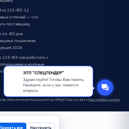
авщика
 vs 223-ФЗ: 12
евых отличий — что
ать поставщику
о 44-ФЗ для
вщика: пошаговая
рукция 2026
о 223-ФЗ: как работать с
рпорациями и крупным
есом
ЭТП "СПЕЦТЕНДЕР"
Здравствуйте! Готовы Вам помочь.
Напишите, если у вас появятся
вопросы.
тор обеспечения
·
Калькулятор НМЦК
·
Карта сайта
·
Настройки cookie
Принять все
Настроить