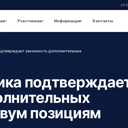
+7 (
кам
Участникам
Информация
Контакты
▾
▾
▾
одтверждает законность дополнительных
ика подтверждае
олнительных
двум позициям