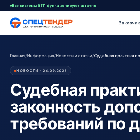
Все системы ЭТП функционируют штатно
Заказчи
Главная
/
Информация
/
Новости и статьи
/
Судебная практика п
НОВОСТИ · 26.09.2025
Судебная практ
законность доп
требований по 