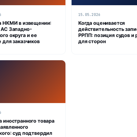
6
15.05.2026
а НКМИ в извещении:
Когда оценивается
 АС Западно-
действительность запи
ого округа и ее
РРПП: позиция судов и 
е для заказчиков
для сторон
6
а иностранного товара
заявленного
кого: суд подтвердил