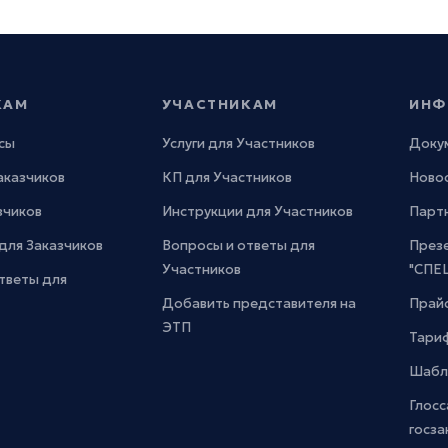
КАМ
УЧАСТНИКАМ
ИНФ
сы
Услуги для Участников
Доку
Заказчиков
КП для Участников
Новос
зчиков
Инструкции для Участников
Парт
для Заказчиков
Вопросы и ответы для
През
Участников
"СПЕ
тветы для
Добавить представителя на
Прайс
ЭТП
Тари
Шабл
Глосс
госза