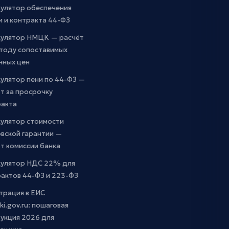
кулятор обеспечения
и и контракта 44-ФЗ
кулятор НМЦК — расчёт
етоду сопоставимых
чных цен
улятор пени по 44-ФЗ —
т за просрочку
ракта
кулятор стоимости
вской гарантии —
т комиссии банка
кулятор НДС 22% для
актов 44-ФЗ и 223-ФЗ
трация в ЕИС
ki.gov.ru: пошаговая
укция 2026 для