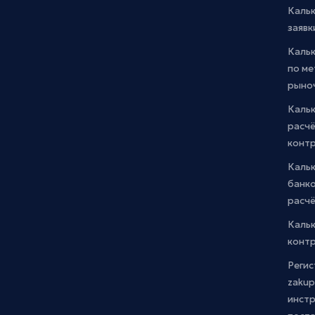
Каль
заявк
Каль
по м
рыно
Кальк
расчё
конт
Каль
банко
расчё
Каль
контр
Регис
zakup
инстр