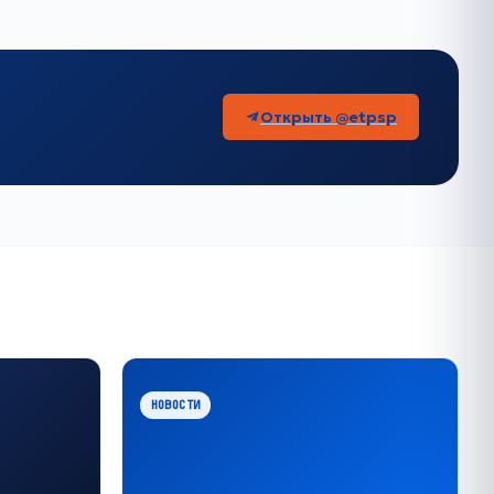
Открыть @etpsp
НОВОСТИ