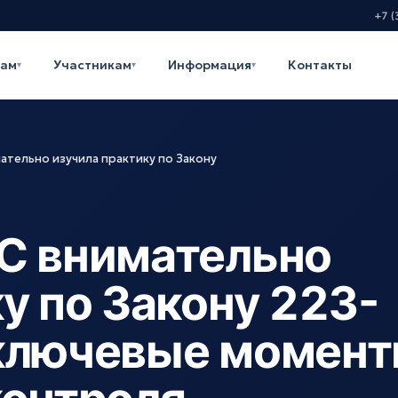
+7 (
кам
Участникам
Информация
Контакты
▾
▾
▾
ательно изучила практику по Закону
С внимательно
у по Закону 223-
 ключевые момен