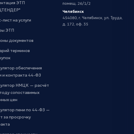
ентация ЭТП
помещ. 26/1/2
ЦТЕНДЕР"
Челябинск
454080, г. Челябинск, ул. Труда,
-лист на услуги
д. 172, оф. 35
фы ЭТП
оны документов
арий терминов
купок
кулятор обеспечения
и и контракта 44-ФЗ
кулятор НМЦК — расчёт
етоду сопоставимых
чных цен
улятор пени по 44-ФЗ —
т за просрочку
ракта