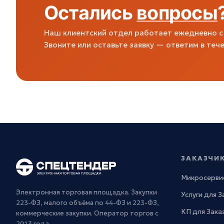
Остались
вопросы
Наш клиентский отдел работает ежедневно с 
Звоните или оставьте заявку — ответим в тече
ЗАКАЗЧИ
Микросерви
Электронная торговая площадка. Закупки
Услуги для 
223-ФЗ, малого объёма по 44-ФЗ и 223-ФЗ,
КП для Зака
коммерческие закупки. Оператор торгов с
2013 года.