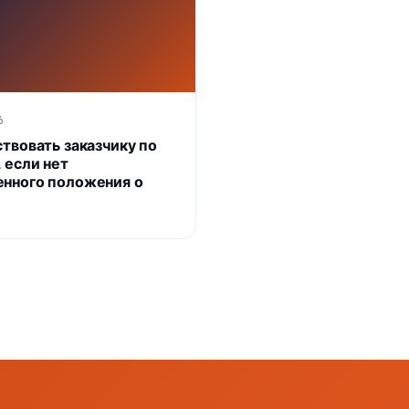
6
ствовать заказчику по
 если нет
нного положения о