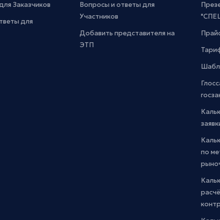
для Заказчиков
Вопросы и ответы для
През
Участников
"СПЕ
тветы для
Добавить представителя на
Прайс
ЭТП
Тари
Шабл
Глосс
госза
Каль
заявк
Каль
по м
рыно
Кальк
расчё
конт