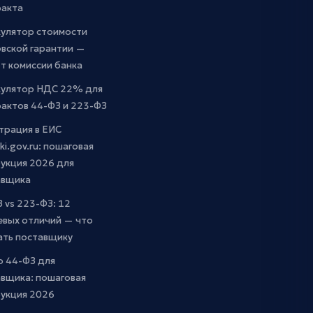
ракта
кулятор стоимости
вской гарантии —
т комиссии банка
кулятор НДС 22% для
актов 44-ФЗ и 223-ФЗ
трация в ЕИС
ki.gov.ru: пошаговая
укция 2026 для
авщика
 vs 223-ФЗ: 12
евых отличий — что
ать поставщику
о 44-ФЗ для
вщика: пошаговая
рукция 2026