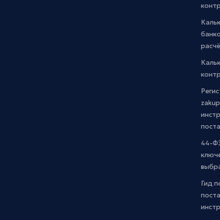
конт
Каль
банко
расчё
Каль
контр
Регис
zakup
инстр
пост
44-ФЗ
ключ
выбр
Гид п
поста
инст