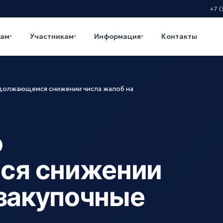
+7 (
кам
Участникам
Информация
Контакты
▾
▾
▾
должающемся снижении числа жалоб на
о
ся снижении
 закупочные