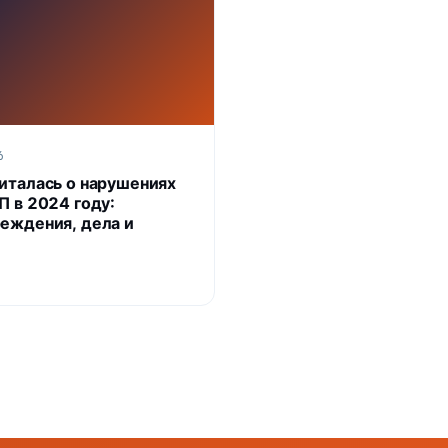
6
италась о нарушениях
П в 2024 году:
еждения, дела и