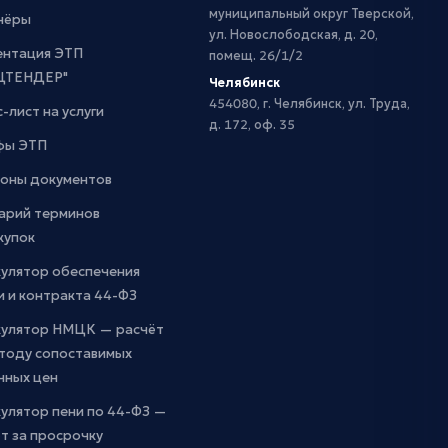
муниципальный округ Тверской,
нёры
ул. Новослободская, д. 20,
ентация ЭТП
помещ. 26/1/2
ЦТЕНДЕР"
Челябинск
454080, г. Челябинск, ул. Труда,
-лист на услуги
д. 172, оф. 35
фы ЭТП
оны документов
арий терминов
купок
кулятор обеспечения
и и контракта 44-ФЗ
кулятор НМЦК — расчёт
етоду сопоставимых
чных цен
улятор пени по 44-ФЗ —
т за просрочку