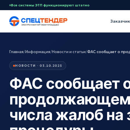
Все системы ЭТП функционируют штатно
Заказчи
Главная
/
Информация
/
Новости и статьи
/
ФАС сообщает о про
НОВОСТИ · 03.10.2025
ФАС сообщает 
продолжающем
числа жалоб на