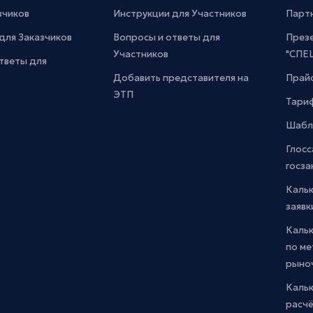
зчиков
Инструкции для Участников
Парт
для Заказчиков
Вопросы и ответы для
През
Участников
"СПЕ
тветы для
Добавить представителя на
Прайс
ЭТП
Тари
Шабл
Глосс
госза
Каль
заявк
Каль
по м
рыно
Кальк
расчё